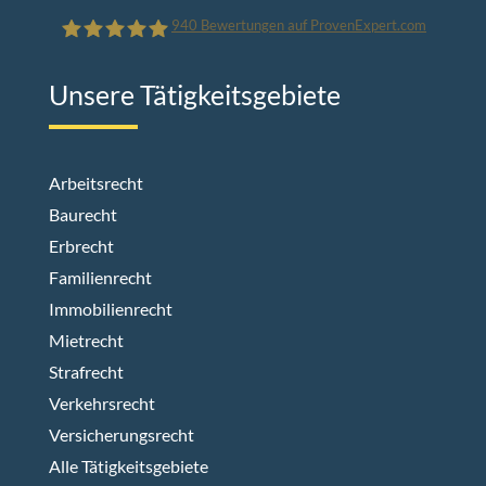
940
Bewertungen auf ProvenExpert.com
Unsere Tätigkeitsgebiete
Limmer.Reutemann - Rechtsanwälte
Arbeitsrecht
Baurecht
Erbrecht
Familienrecht
Immobilienrecht
Mietrecht
Strafrecht
Verkehrsrecht
Versicherungsrecht
Alle Tätigkeitsgebiete