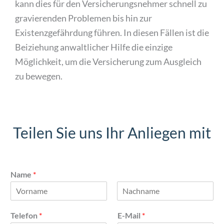
kann dies für den Versicherungsnehmer schnell zu
gravierenden Problemen bis hin zur
Existenzgefährdung führen. In diesen Fällen ist die
Beiziehung anwaltlicher Hilfe die einzige
Möglichkeit, um die Versicherung zum Ausgleich
zu bewegen.
Teilen Sie uns Ihr Anliegen mit
Name
*
V
N
A
o
a
Telefon
*
E-Mail
*
n
r
c