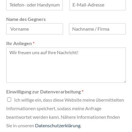
n
h
l
a
n
i
m
a
e
e
m
Name des Gegners
g
e
e
n
V
N
N
o
a
Ihr Anliegen
*
a
r
c
m
n
h
a
n
e
m
a
E
e
m
i
e
n
w
i
Einwilligung zur Datenverarbeitung
*
l
l
Ich willige ein, dass diese Website meine übermittelten
i
Informationen speichert, sodass meine Anfrage
g
u
beantwortet werden kann. Nähere Informationen finden
n
Sie in unseren
Datenschutzerklärung
.
g