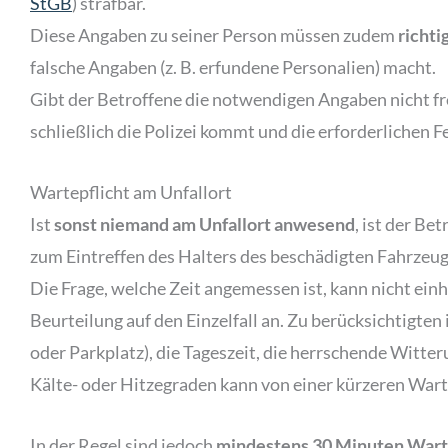
StGB
) strafbar.
Diese Angaben zu seiner Person müssen zudem
richti
falsche Angaben (z. B. erfundene Personalien) macht.
Gibt der Betroffene die notwendigen Angaben nicht frei
schließlich die Polizei kommt und die erforderlichen Fe
Wartepflicht am Unfallort
Ist
sonst niemand am Unfallort anwesend
, ist der Be
zum Eintreffen des Halters des beschädigten Fahrzeug
Die Frage, welche Zeit angemessen ist, kann nicht ein
Beurteilung auf den Einzelfall an. Zu berücksichtigten
oder Parkplatz), die Tageszeit, die herrschende Witte
Kälte- oder Hitzegraden kann von einer kürzeren War
In der Regel sind jedoch
mindestens 30 Minuten Wart