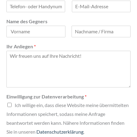
n
h
a
n
m
a
e
m
Name des Gegners
e
V
N
o
a
Ihr Anliegen
*
r
c
n
h
a
n
m
a
e
m
e
N
Einwilligung zur Datenverarbeitung
*
a
Ich willige ein, dass diese Website meine übermittelten
m
e
Informationen speichert, sodass meine Anfrage
G
beantwortet werden kann. Nähere Informationen finden
e
g
Sie in unseren
Datenschutzerklärung
.
n