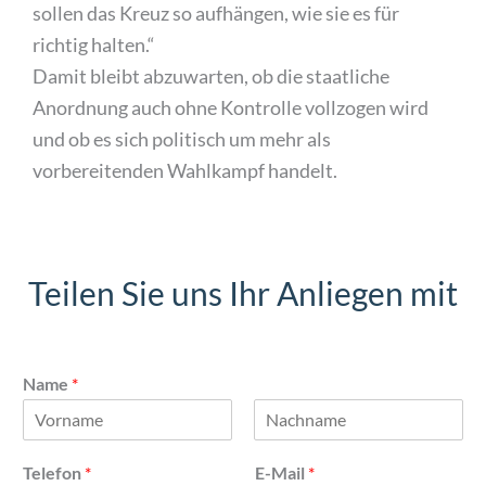
sollen das Kreuz so aufhängen, wie sie es für
richtig halten.“
Damit bleibt abzuwarten, ob die staatliche
Anordnung auch ohne Kontrolle vollzogen wird
und ob es sich politisch um mehr als
vorbereitenden Wahlkampf handelt.
Teilen Sie uns Ihr Anliegen mit
Name
*
V
N
o
a
Telefon
*
E-Mail
*
r
c