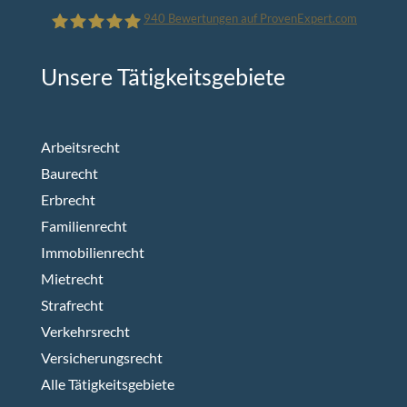
940
Bewertungen auf ProvenExpert.com
Unsere Tätigkeitsgebiete
Limmer.Reutemann - Rechtsanwälte
Arbeitsrecht
Baurecht
Erbrecht
Familienrecht
Immobilienrecht
Mietrecht
Strafrecht
Verkehrsrecht
Versicherungsrecht
Alle Tätigkeitsgebiete