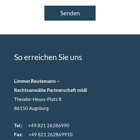
e
r
Senden
s
A
n
l
i
e
So erreichen Sie uns
g
e
n
Limmer.Reutemann
–
Rechtsanwälte Partnerschaft mbB
Theodor-Heuss-Platz 8
86150 Augsburg
Tel.:
+49 821 26286990
Fax:
+49 821 262869910